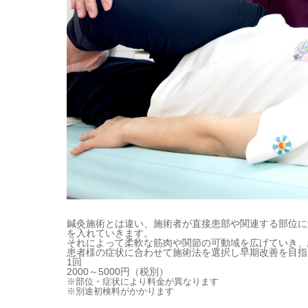
鍼灸施術とは違い、施術者が直接患部や関連する部位に
を入れていきます。
それによって柔軟な筋肉や関節の可動域を広げていき、
患者様の症状に合わせて施術法を選択し早期改善を目指
1回
2000～5000円（税別）
※部位・症状により料金が異なります
※別途初検料がかかります