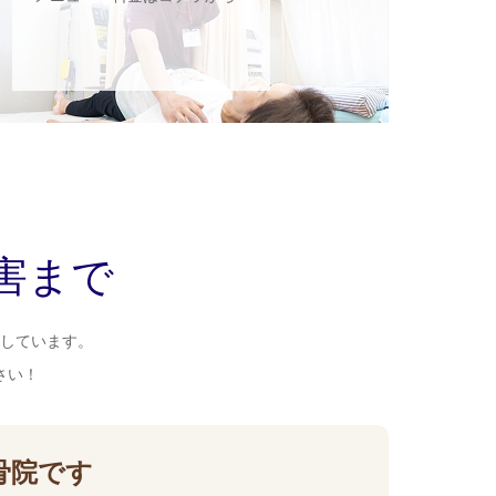
ら
害まで
しています。
さい！
骨院です