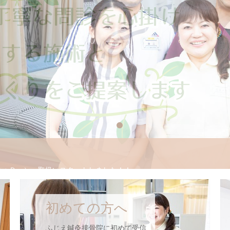
1
2
ＲｅＤ』）、取扱いスタートしました！！
らせ
初めての方へ
ふじえ鍼灸接骨院に初めて受信