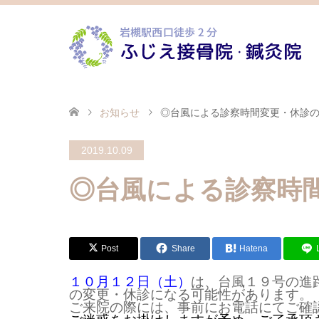
お知らせ
◎台風による診察時間変更・休診
2019.10.09
◎台風による診察時
Post
Share
Hatena
１０月１２日（土）
は、台風１９号の進
の変更・休診になる可能性があります。
ご来院の際には、事前にお電話にてご確