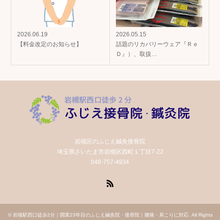
2026.06.19
2026.05.15
【料金改定のお知らせ】
話題のリカバリーウェア『Ｒｅ
Ｄ』）、取扱…
岩槻区のふじえ鍼灸接骨院
埼玉県さいたま市岩槻区西町１丁目7‐22
048-757-4934
RSS
©
岩槻駅西口徒歩2分｜開業23年目のふじえ鍼灸院・接骨院｜腰痛・肩こりに対応
. All Rights